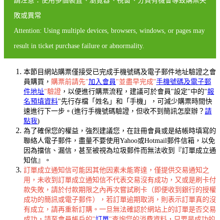
請注意：使用多個裝置、瀏覽器、視窗、分頁有機會導致購票失
敗或異常
Attention: Using multiple devices, browsers, windows, or pages may
result in ticket purchase failure or abnormality.
本節目網站購票僅接受已完成手機號碼及電子郵件地址驗證之會
員購買，
購票前請先"
加入會員
"並盡早完成"
手機號碼及電子郵
件地址
"驗證
，以便進行購票流程，建議可於會員"設定"中的"
報
名預填資料
"先行存檔「姓名」和「手機」，可減少購票時間快
速進行下一步。(進行手機號碼驗證，但收不到簡訊怎麼辦？
請
點我
)
為了確保您的權益，強烈建議您，在註冊會員或是結帳時填寫的
聯絡人電子郵件，盡量不要使用Yahoo或Hotmail郵件信箱，以免
因為擋信、漏信，甚至被視為垃圾郵件而無法收到『訂單成立通
知信』。
訂單成立通知信可能因其他因素未能寄達，僅提供交易通知之
用，未收到訂單成立通知信不代表交易沒有成功，又或是刷卡付
款失敗，請於付款期限之內再次嘗試刷卡（即便收到銀行的授權
成功的簡訊或電子郵件），若訂單逾期取消，則表示訂單真的沒
有成立，請再重新訂購。一旦無法確認於網站上的訂單是否交易
成功，請至會員帳戶的"
訂單
"查詢您的消費資料，只要是成功的