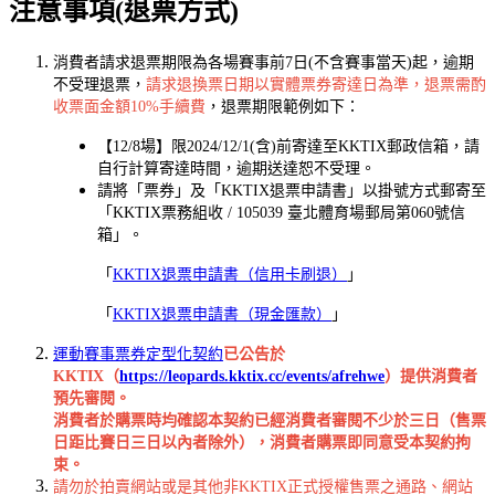
注意事項(退票方式)
消費者請求退票期限為各場賽事前7日(不含賽事當天)起，逾期
不受理退票，
請求退換票日期以實體票券寄達日為準，退票需酌
收票面金額10%手續費
，退票期限範例如下：
【12/8場】限2024/12/1(含)前寄達至KKTIX郵政信箱，請
自行計算寄達時間，逾期送達恕不受理。
請將「票券」及「KKTIX退票申請書」以掛號方式郵寄至
「KKTIX票務組收 / 105039 臺北體育場郵局第060號信
箱」。
「
KKTIX退票申請書（信用卡刷退）
」
「
KKTIX退票申請書（現金匯款）
」
運動賽事票券定型化契約
已公告於
KKTIX（
https://leopards.kktix.cc/events/afrehwe
）提供消費者
預先審閱。
消費者於購票時均確認本契約已經消費者審閱不少於三日（售票
日距比賽日三日以內者除外），消費者購票即同意受本契約拘
束。
請勿於拍賣網站或是其他非KKTIX正式授權售票之通路、網站