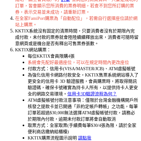
訂單，皆會顯示您所消費的票券明細，若查不到您所訂購的票
券，表示交易並未成功，請重新訂票。
在全家FamiPort購票為「自動配位」，若需自行選擇座位請於網
站上購票。
KKTIX系統沒有固定的清票時間，只要消費者沒有於期限內完
成付款，未付款的票券就會陸陸續續釋放出來，消費者可隨時留
意網頁或是機台是否有釋出可售票券張數。
KKTIX網站購票：
每位KKTIX會員限購4張
系統會先配好最適座位，可以在規定時間內更改座位
付款方式：信用卡(VISA/MASTER/JCB)、ATM虛擬帳號
為強化信用卡網路付款安全，KKTIX售票系統網站導入了
更安全的信用卡 3D 驗證服務，會員購票時，將取得簡訊
驗證碼，確保卡號確實為持卡人所有，以提供持卡人更安
全的網路交易環境。
信用卡3D驗證流程為何？
ATM虛擬帳號付款注意事項：僅限於台灣金融機構開戶所
核發之提款卡並已開通「非約定帳戶轉帳」之功能，每筆
訂單若超過$30,000無法選擇ATM虛擬帳號付款，請務必
於期限內付款，逾期未付款訂單將會自動取消
取票方式：全家取票(手續費每筆$30/4張為限，請於全家
便利商店繳納給櫃檯)
KKTIX購票流程圖示說明
請點我