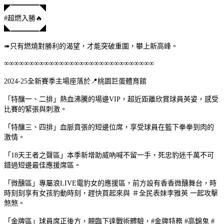
◤▔▔▔▔◥
#超燃入勝🔥
◣▁▁▁▁◢
➠只有燃燒對勝利的渴望，才能突破重圍，攀上新高峰。
∞∞∞∞∞∞∞∞∞∞∞∞∞∞∞∞∞∞∞∞∞∞∞∞∞∞∞∞∞∞
2024-25全新賽季主場座落於📍桃園巨蛋體育館
「特釀一、二排」熱血沸騰的場邊VIP，超近距離欣賞球員英姿，感受
比賽的緊張與刺激。
「特釀三、四排」血脈賁張的短邊位席，享受球員在籃下拳拳到肉的
激情。
「18天王者之聲區」本季新增助威吶喊不留一手，死忠豹迷千萬不可
錯過短邊最佳應援席區。
「微醺區」專屬浪LIVE電豹女的應援區，前方設有香香微醺舞台，時
時刻刻享有女孩豹動時刻，趕快買起來與 ＃全民表妹李雅英 一起攻擊
煞煞。
「金牌區」球員席正後方，親臨下達戰術體驗，#金牌特務 #高錦鬼 #