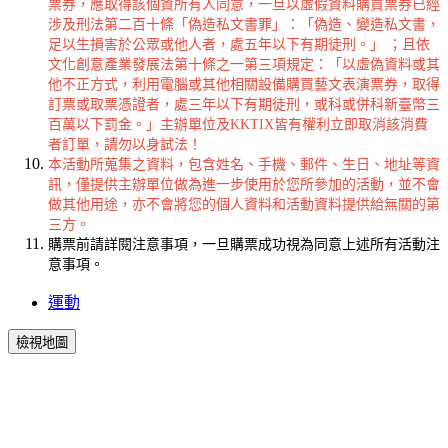
票券，應取得該個資所有人同意，一旦以虛假資料購買票券已經
涉及刑法第二百十條「偽造私文書罪」：「偽造、變造私文書，
足以生損害於公眾或他人者，處五年以下有期徒刑。」 ；且依
文化創意產業發展法第十條之一第三項規定：「以虛偽資料或其
他不正方式，利用電腦或其他相關設備購買藝文表演票券，取得
訂票或取票憑證者，處三年以下有期徒刑，或科或併科新臺幣三
百萬以下罰金。」主辦單位及KKTIX皆有權利立即取消該消費
者訂單，請勿以身試法！
本活動所蒐集之資料，包含姓名、手機、郵件、生日、地址等資
訊，僅提供主辦單位做為進一步使用於您所參加的活動，並不會
做其他用途，亦不會將您的個人資料和活動資料提供給無關的第
三方。
購票前請詳閱注意事項，一旦購票成功視為同意上述所有活動注
意事項。
運動
檢視地圖