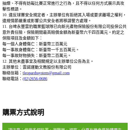
抽煙、不得有妨礙比賽正常進行之行為，且不得以任何方式展示具攻
擊性標語。
10. 違反球賽安全規定者，主辦單位有拒絕其入場或要求離場之權利，
違規情節嚴重或影響公共安全者將移請警方處理。
11. 台啤永豐雲豹職業籃球隊已向新光產物保險股份有限公司投保公共
意外責任險，保險期間最高賠償金額為新臺幣六千四百萬元。約定之
保險項目及金額如下：
每一個人身體傷亡：新臺幣三百萬元
每一事故身體傷亡：新臺幣一千五百萬元。
每一事故財物損失：新臺幣二百萬元。
12. 其他未盡事宜及相關規定以主辦單位公告為主。
主辦單位：雲諾運動文教股份有限公司
聯絡信箱：
tleopardssystem@gmail.com
聯絡電話：
(02)2656-0686
購票方式說明