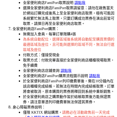
全家便利商店FamiPort取票說明
請點我
選擇全家便利商店FamiPort取票請留意：請勿在啟售當天
於網站訂購完成後馬上至全家便利商店取票，極有可能因
系統繁忙無法馬上取票，只要訂購成功票券在演出前皆可
取票，請擇日再至全家便利商店取票。
全家便利商店FamiPort購票：
無需加入會員，每筆訂單限購4張
為系統自動配位，選擇區域後系統將自動配至購買票價的
最適區域及座位，且可能與選擇的區域不同，無法自行選
區域及座位
付款方式：僅接受現金
取票方式：付款完畢直接於全家便利商店櫃檯現場取票，
免手續費
全家便利商店店鋪查詢
請點我
全家便利商店FamiPort購票流程圖示說明
請點我
於全家便利商店FamiPort列印繳費單後，需在10分鐘內在
該店櫃檯完成結帳，若無法在時間內完成結帳取票，訂單
將會被取消，原本購買的票券將釋回到系統中重新銷售。
於全家便利商店之購票動作皆於結帳取票後方能保證票
券，請注意單憑列印繳費單無法保證其票券。
身心障礙票券說明：
僅限 KKTIX 網站購票，
請務必在活動啟售前一天完成