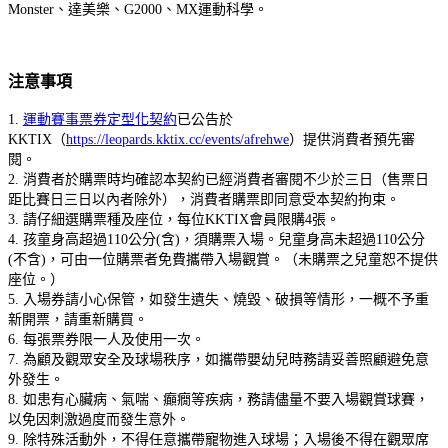
Monster、達美樂、G2000、MX運動科學。
注意事項
1.
運動賽事票券定型化契約
已公告於
KKTIX（
https://leopards.kktix.cc/events/afrehwe
）提供消費者預先審
閱。
2. 消費者於購票時均確認本契約已經消費者審閱不少於三日（售票日
距比賽日三日以內者除外），消費者購票即同意受本契約拘束。
3. 請仔細選購票種及座位，每位KKTIX會員限購4張。
4. 孩童身高超過110公分(含)，須購票入場。兒童身高未超過110公分
(不含)，可由一位購票者免費攜帶入場觀賞。（未購票之兒童恕不提供
座位。）
5. 入場券請小心保管，如發生遺失、燒毀、破損等情形，一概不予重
新開票，請重新購買。
6. 每張票券限一人及使用一次。
7. 為顧及觀眾安全及球場秩序，如攜帶嬰幼兒時務請妥善照顧避免意
外發生。
8. 如患有心臟病、氣喘、癲癇等疾病，務請儘量不要入場觀賞球賽，
以免因刺激過度而發生意外。
9. 除特殊活動外，不得任意攜帶寵物進入球場；入場後不得在觀眾席