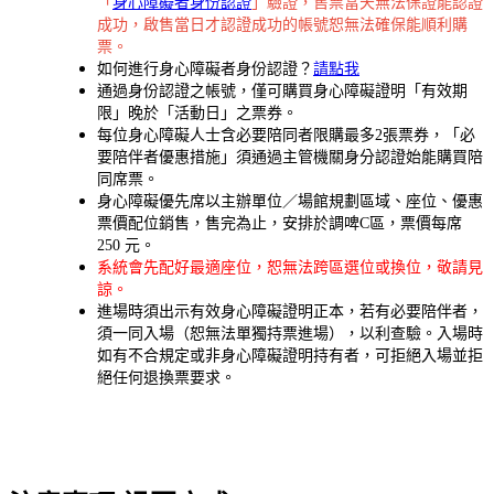
「
身心障礙者身份認證
」驗證，售票當天無法保證能認證
成功，啟售當日才認證成功的帳號恕無法確保能順利購
票。
如何進行身心障礙者身份認證？
請點我
通過身份認證之帳號，僅可購買身心障礙證明「有效期
限」晚於「活動日」之票券。
每位身心障礙人士含必要陪同者限購最多2張票券，「必
要陪伴者優惠措施」須通過主管機關身分認證始能購買陪
同席票。
身心障礙優先席以主辦單位／場館規劃區域、座位、優惠
票價配位銷售，售完為止，安排於調啤C區，票價每席
250 元。
系統會先配好最適座位，恕無法跨區選位或換位，敬請見
諒。
進場時須出示有效身心障礙證明正本，若有必要陪伴者，
須一同入場（恕無法單獨持票進場），以利查驗。入場時
如有不合規定或非身心障礙證明持有者，可拒絕入場並拒
絕任何退換票要求。