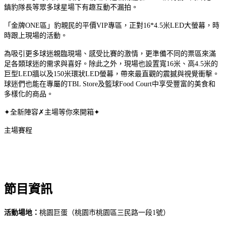
鎮豹隊長等眾多球星場下有趣互動不漏拍。
「金牌ONE區」豹親民的平價VIP專區，正對16*4.5米LED大螢幕，時
時跟上現場的活動。
為吸引更多球迷親臨現場、感受比賽的激情，更準備不同的票區來滿
足各類球迷的需求與喜好。除此之外，現場也設置寬16米、高4.5米的
巨型LED牆以及150米環狀LED螢幕，帶來最直觀的震撼與視覺衝擊。
球迷們也能在專屬的TBL Store及籃球Food Court中享受豐富的美食和
多樣化的商品。
✦全新陣容✗主場等你來開箱✦
主場賽程
節目資訊
活動場地：
桃園巨蛋（桃園市桃園區三民路一段1號）