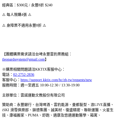
經典區：$300元 / 永豐8折 $240
⚠️ 每人限購4張 ⚠️
⚠️ 身障票不適用永豐8折 ⚠️
【團體購票需求請洽台啤永豐雲豹票務組：
tleopardssystem@gmail.com
】
※購票相關問題請洽KKTIX客服中心：
電話：
02-2752-2836
客服中心：
https://support.kktix.com/hc/zh-tw/requests/new
服務時間：週一至週五 10:00-12:30 / 13:30-19:00
主辦單位：雲諾運動文教股份有限公司
贊助商：永豐銀行、台灣啤酒、雲豹能源、曼都髮型、浪LIVE直播、
iSKI 滑雪俱樂部、錸德集團、誠美材、復盛精密、聯新運醫、火星生
技、康福搬家、PUMA、舒跑、適康及悠適運動醫學、箱寓、