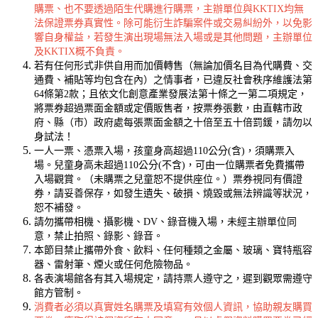
購票、也不要透過陌生代購進行購票，主辦單位與KKTIX均無
法保證票券真實性。除可能衍生詐騙案件或交易糾紛外，以免影
響自身權益，若發生演出現場無法入場或是其他問題，主辦單位
及KKTIX概不負責。
若有任何形式非供自用而加價轉售（無論加價名目為代購費、交
通費、補貼等均包含在內）之情事者，已違反社會秩序維護法第
64條第2款；且依文化創意產業發展法第十條之一第二項規定，
將票券超過票面金額或定價販售者，按票券張數，由直轄市政
府、縣（市）政府處每張票面金額之十倍至五十倍罰鍰，請勿以
身試法！
一人一票、憑票入場，
孩童身高超過110公分(含)，須購票入
場。兒童身高未超過110公分(不含)，可由一位購票者免費攜帶
入場觀賞。（未購票之兒童恕不提供座位。）
票券視同有價證
券，請妥善保存，如發生遺失、破損、燒毀或無法辨識等狀況，
恕不補發。
請勿攜帶相機、攝影機、DV、錄音機入場，未經主辦單位同
意，禁止拍照、錄影、錄音。
本節目禁止攜帶外食、飲料、任何種類之金屬、玻璃、寶特瓶容
器、雷射筆、煙火或任何危險物品。
各表演場館各有其入場規定，請持票人遵守之，遲到觀眾需遵守
館方管制。
消費者必須以真實姓名購票及填寫有效個人資訊，協助親友購買