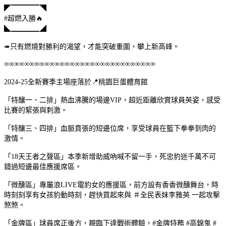
◤▔▔▔▔◥
#超燃入勝🔥
◣▁▁▁▁◢
➠只有燃燒對勝利的渴望，才能突破重圍，攀上新高峰。
∞∞∞∞∞∞∞∞∞∞∞∞∞∞∞∞∞∞∞∞∞∞∞∞∞∞∞∞∞∞
2024-25全新賽季主場座落於📍桃園巨蛋體育館
「特釀一、二排」熱血沸騰的場邊VIP，超近距離欣賞球員英姿，感受
比賽的緊張與刺激。
「特釀三、四排」血脈賁張的短邊位席，享受球員在籃下拳拳到肉的
激情。
「18天王者之聲區」本季新增助威吶喊不留一手，死忠豹迷千萬不可
錯過短邊最佳應援席區。
「微醺區」專屬浪LIVE電豹女的應援區，前方設有香香微醺舞台，時
時刻刻享有女孩豹動時刻，趕快買起來與 ＃全民表妹李雅英 一起攻擊
煞煞。
「金牌區」球員席正後方，親臨下達戰術體驗，#金牌特務 #高錦鬼 #