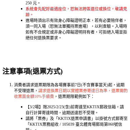
250 元。
系統會先配好最適座位，恕無法跨區選位或換位，敬請見
諒。
進場時須出示有效身心障礙證明正本，若有必要陪伴者，
須一同入場（恕無法單獨持票進場），以利查驗。入場時
如有不合規定或非身心障礙證明持有者，可拒絕入場並拒
絕任何退換票要求。
注意事項(退票方式)
消費者請求退票期限為各場賽事前7日(不含賽事當天)起，逾期
不受理退票，
請求退換票日期以實體票券寄達日為準，退票需酌
收票面金額10%手續費
，退票期限範例如下：
【3/2場】限2025/2/23(含)前寄達至KKTIX郵政信箱，請
自行計算寄達時間，逾期送達恕不受理。
請將「票券」及「KKTIX退票申請書」以掛號方式郵寄至
「KKTIX票務組收 / 105039 臺北體育場郵局第060號信