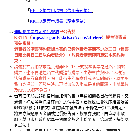
箱」。
「
KKTIX退票申請書（信用卡刷退）
」
「
KKTIX退票申請書（現金匯款）
」
運動賽事票券定型化契約
已公告於
KKTIX（
https://leopards.kktix.cc/events/afrehwe
）提供消費者
預先審閱。
消費者於購票時均確認本契約已經消費者審閱不少於三日（售票
日距比賽日三日以內者除外），消費者購票即同意受本契約拘
束。
請勿於拍賣網站或是其他非KKTIX正式授權售票之通路、網站
購票、也不要透過陌生代購進行購票，主辦單位與KKTIX均無
法保證票券真實性。除可能衍生詐騙案件或交易糾紛外，以免影
響自身權益，若發生演出現場無法入場或是其他問題，主辦單位
及KKTIX概不負責。
若有任何形式非供自用而加價轉售（無論加價名目為代購費、交
通費、補貼等均包含在內）之情事者，已違反社會秩序維護法第
64條第2款；且依文化創意產業發展法第十條之一第二項規定，
將票券超過票面金額或定價販售者，按票券張數，由直轄市政
府、縣（市）政府處每張票面金額之十倍至五十倍罰鍰，請勿以
身試法！