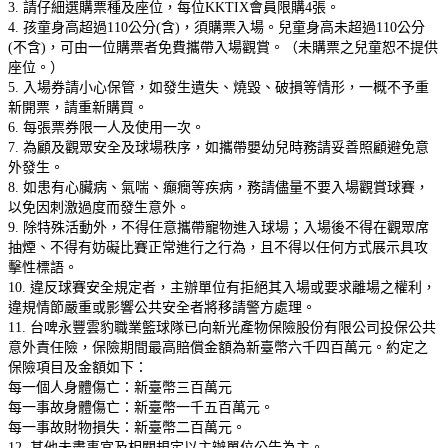
3. 請仔細選購票種及座位，每位KKTIX會員限購4張。
4. 孩童身高超過110公分(含)，須購票入場。兒童身高未超過110公分
(不含)，可由一位購票者免費攜帶入場觀賞。（未購票之兒童恕不提供
座位。）
5. 入場券請小心保管，如發生遺失、燒毀、破損等情形，一概不予重
新開票，請重新購買。
6. 每張票券限一人及使用一次。
7. 為顧及觀眾安全及球場秩序，如攜帶嬰幼兒時務請妥善照顧避免意
外發生。
8. 如患有心臟病、氣喘、癲癇等疾病，務請儘量不要入場觀賞球賽，
以免因刺激過度而發生意外。
9. 除特殊活動外，不得任意攜帶寵物進入球場；入場後不得在觀眾席
抽煙、不得有妨礙比賽正常進行之行為，且不得以任何方式展示具攻
擊性標語。
10. 違反球賽安全規定者，主辦單位有拒絕其入場或要求離場之權利，
違規情節嚴重或影響公共安全者將移請警方處理。
11. 台啤永豐雲豹職業籃球隊已向新光產物保險股份有限公司投保公共
意外責任險，保險期間最高賠償金額為新臺幣六千四百萬元。約定之
保險項目及金額如下：
每一個人身體傷亡：新臺幣三百萬元
每一事故身體傷亡：新臺幣一千五百萬元。
每一事故財物損失：新臺幣二百萬元。
12. 其他未盡事宜及相關規定以主辦單位公告為主。