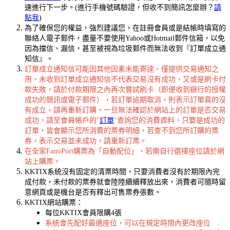
速進行下一步。(進行手機號碼驗證，但收不到簡訊怎麼辦？
請
點我
)
為了確保您的權益，強烈建議您，在註冊會員或是結帳時填寫的
聯絡人電子郵件，盡量不要使用Yahoo或Hotmail郵件信箱，以免
因為擋信、漏信，甚至被視為垃圾郵件而無法收到『訂單成立通
知信』。
訂單成立通知信可能因其他因素未能寄達，僅提供交易通知之
用，未收到訂單成立通知信不代表交易沒有成功，又或是刷卡付
款失敗，請於付款期限之內再次嘗試刷卡（即便收到銀行的授權
成功的簡訊或電子郵件），若訂單逾期取消，則表示訂單真的沒
有成立，請再重新訂購。一旦無法確認於網站上的訂單是否交易
成功，請至會員帳戶的"
訂單
"查詢您的消費資料，只要是成功的
訂單，皆會顯示您所消費的票券明細，若查不到您所訂購的票
券，表示交易並未成功，請重新訂票。
在全家FamiPort購票為「自動配位」，若需自行選擇座位請於網
站上購票。
KKTIX系統沒有固定的清票時間，只要消費者沒有於期限內完
成付款，未付款的票券就會陸陸續續釋放出來，消費者可隨時留
意網頁或是機台是否有釋出可售票券張數。
KKTIX網站購票：
每位KKTIX會員限購4張
系統會先配好最適座位，可以在規定時間內更改座位