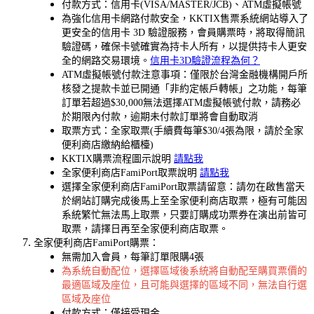
付款方式：信用卡(VISA/MASTER/JCB)、ATM虛擬帳號
為強化信用卡網路付款安全，KKTIX售票系統網站導入了
更安全的信用卡 3D 驗證服務，會員購票時，將取得簡訊
驗證碼，確保卡號確實為持卡人所有，以提供持卡人更安
全的網路交易環境。
信用卡3D驗證流程為何？
ATM虛擬帳號付款注意事項：僅限於台灣金融機構開戶所
核發之提款卡並已開通「非約定帳戶轉帳」之功能，每筆
訂單若超過$30,000無法選擇ATM虛擬帳號付款，請務必
於期限內付款，逾期未付款訂單將會自動取消
取票方式：全家取票(手續費每筆$30/4張為限，請於全家
便利商店繳納給櫃檯)
KKTIX購票流程圖示說明
請點我
全家便利商店FamiPort取票說明
請點我
選擇全家便利商店FamiPort取票請留意：請勿在啟售當天
於網站訂購完成後馬上至全家便利商店取票，極有可能因
系統繁忙無法馬上取票，只要訂購成功票券在演出前皆可
取票，請擇日再至全家便利商店取票。
全家便利商店FamiPort購票：
無需加入會員，每筆訂單限購4張
為系統自動配位，選擇區域後系統將自動配至購買票價的
最適區域及座位，且可能與選擇的區域不同，無法自行選
區域及座位
付款方式：僅接受現金