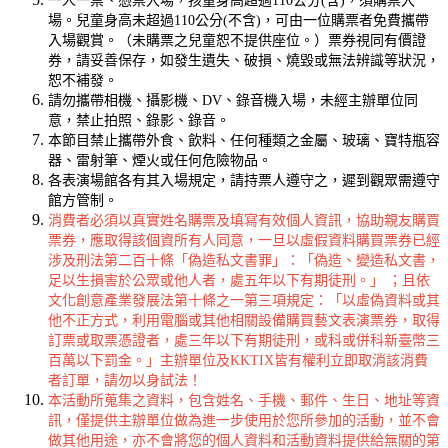
一人一票、憑票入場，
孩童身高超過110公分(含)，須購票入
場。兒童身高未超過110公分(不含)，可由一位購票者免費攜帶
入場觀賞。（未購票之兒童恕不提供座位。）
票券視同有價證
券，請妥善保存，如發生遺失、破損、燒毀或無法辨識等狀況，
恕不補發。
請勿攜帶相機、攝影機、DV、錄音機入場，未經主辦單位同
意，禁止拍照、錄影、錄音。
本節目禁止攜帶外食、飲料、任何種類之金屬、玻璃、寶特瓶容
器、雷射筆、煙火或任何危險物品。
各表演場館各有其入場規定，請持票人遵守之，遲到觀眾需遵守
館方管制。
消費者必須以真實姓名購票及填寫有效個人資訊，協助親友購買
票券，應取得該個資所有人同意，一旦以虛假資料購買票券已經
涉及刑法第二百十條「偽造私文書罪」：「偽造、變造私文書，
足以生損害於公眾或他人者，處五年以下有期徒刑。」 ；且依
文化創意產業發展法第十條之一第三項規定：「以虛偽資料或其
他不正方式，利用電腦或其他相關設備購買藝文表演票券，取得
訂票或取票憑證者，處三年以下有期徒刑，或科或併科新臺幣三
百萬以下罰金。」主辦單位及KKTIX皆有權利立即取消該消費
者訂單，請勿以身試法！
本活動所蒐集之資料，包含姓名、手機、郵件、生日、地址等資
訊，僅提供主辦單位做為進一步使用於您所參加的活動，並不會
做其他用途，亦不會將您的個人資料和活動資料提供給無關的第