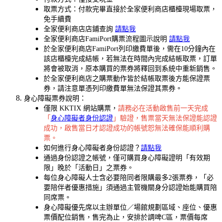
取票方式：付款完畢直接於全家便利商店櫃檯現場取票，
免手續費
全家便利商店店鋪查詢
請點我
全家便利商店FamiPort購票流程圖示說明
請點我
於全家便利商店FamiPort列印繳費單後，需在10分鐘內在
該店櫃檯完成結帳，若無法在時間內完成結帳取票，訂單
將會被取消，原本購買的票券將釋回到系統中重新銷售。
於全家便利商店之購票動作皆於結帳取票後方能保證票
券，請注意單憑列印繳費單無法保證其票券。
身心障礙票券說明：
僅限 KKTIX 網站購票，
請務必在活動啟售前一天完成
「
身心障礙者身份認證
」驗證，售票當天無法保證能認證
成功，啟售當日才認證成功的帳號恕無法確保能順利購
票。
如何進行身心障礙者身份認證？
請點我
通過身份認證之帳號，僅可購買身心障礙證明「有效期
限」晚於「活動日」之票券。
每位身心障礙人士含必要陪同者限購最多2張票券，「必
要陪伴者優惠措施」須通過主管機關身分認證始能購買陪
同席票。
身心障礙優先席以主辦單位／場館規劃區域、座位、優惠
票價配位銷售，售完為止，安排於調啤C區，票價每席