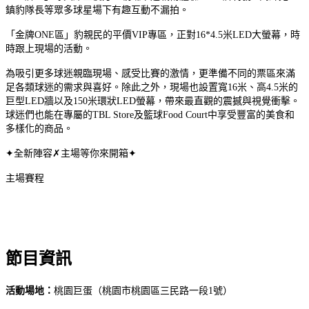
鎮豹隊長等眾多球星場下有趣互動不漏拍。
「金牌ONE區」豹親民的平價VIP專區，正對16*4.5米LED大螢幕，時
時跟上現場的活動。
為吸引更多球迷親臨現場、感受比賽的激情，更準備不同的票區來滿
足各類球迷的需求與喜好。除此之外，現場也設置寬16米、高4.5米的
巨型LED牆以及150米環狀LED螢幕，帶來最直觀的震撼與視覺衝擊。
球迷們也能在專屬的TBL Store及籃球Food Court中享受豐富的美食和
多樣化的商品。
✦全新陣容✗主場等你來開箱✦
主場賽程
節目資訊
活動場地：
桃園巨蛋（桃園市桃園區三民路一段1號）