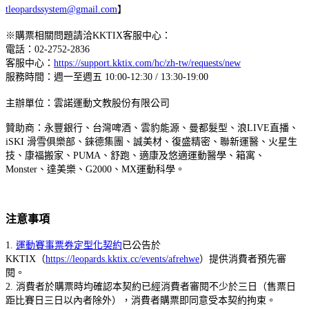
tleopardssystem@gmail.com
】
※購票相關問題請洽KKTIX客服中心：
電話：02-2752-2836
客服中心：
https://support.kktix.com/hc/zh-tw/requests/new
服務時間：週一至週五 10:00-12:30 / 13:30-19:00
主辦單位：雲諾運動文教股份有限公司
贊助商：永豐銀行、台灣啤酒、雲豹能源、曼都髮型、浪LIVE直播、
iSKI 滑雪俱樂部、錸德集團、誠美材、復盛精密、聯新運醫、火星生
技、康福搬家、PUMA、舒跑、適康及悠適運動醫學、箱寓、
Monster、達美樂、G2000、MX運動科學。
注意事項
1.
運動賽事票券定型化契約
已公告於
KKTIX（
https://leopards.kktix.cc/events/afrehwe
）提供消費者預先審
閱。
2. 消費者於購票時均確認本契約已經消費者審閱不少於三日（售票日
距比賽日三日以內者除外），消費者購票即同意受本契約拘束。