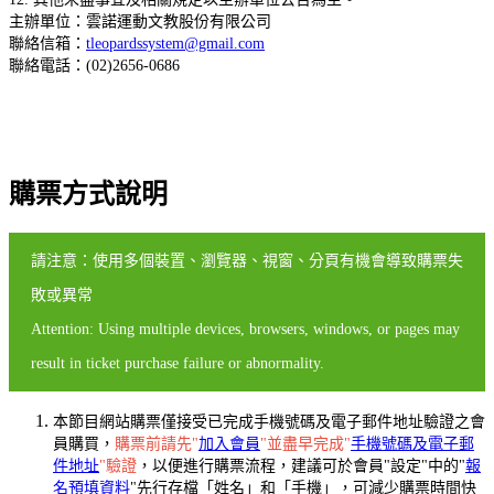
主辦單位：雲諾運動文教股份有限公司
聯絡信箱：
tleopardssystem@gmail.com
聯絡電話：(02)2656-0686
購票方式說明
請注意：使用多個裝置、瀏覽器、視窗、分頁有機會導致購票失
敗或異常
Attention: Using multiple devices, browsers, windows, or pages may
result in ticket purchase failure or abnormality.
本節目網站購票僅接受已完成手機號碼及電子郵件地址驗證之會
員購買，
購票前請先"
加入會員
"並盡早完成"
手機號碼及電子郵
件地址
"驗證
，以便進行購票流程，建議可於會員"設定"中的"
報
名預填資料
"先行存檔「姓名」和「手機」，可減少購票時間快