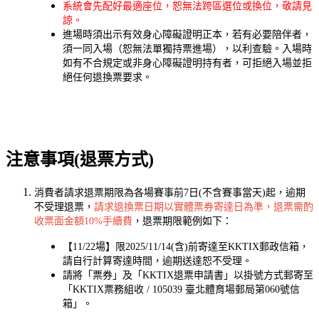
系統會先配好最適座位，恕無法跨區選位或換位，敬請見
諒。
進場時須出示有效身心障礙證明正本，若有必要陪伴者，
須一同入場（恕無法單獨持票進場），以利查驗。入場時
如有不合規定或非身心障礙證明持有者，可拒絕入場並拒
絕任何退換票要求。
注意事項(退票方式)
消費者請求退票期限為各場賽事前7日(不含賽事當天)起，逾期
不受理退票，
請求退換票日期以實體票券寄達日為準，退票需酌
收票面金額10%手續費
，退票期限範例如下：
【11/22場】限2025/11/14(含)前寄達至KKTIX郵政信箱，
請自行計算寄達時間，逾期送達恕不受理。
請將「票券」及「KKTIX退票申請書」以掛號方式郵寄至
「KKTIX票務組收 / 105039 臺北體育場郵局第060號信
箱」。