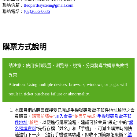
聯絡信箱：
tleopardssystem@gmail.com
聯絡電話：
(02)2656-0686
購票方式說明
請注意：使用多個裝置、瀏覽器、視窗、分頁將導致購票失敗或
異常
Attention: Using multiple devices, browsers, windows, or pages will
result in ticket purchase failure or abnormality.
本節目網站購票僅接受已完成手機號碼及電子郵件地址驗證之會
員購買，
購票前請先"
加入會員
"並盡早完成"
手機號碼及電子郵
件地址
"驗證
，以便進行購票流程，建議可於會員"設定"中的"
報
名預填資料
"先行存檔「姓名」和「手機」，可減少購票時間快
速進行下一步。(進行手機號碼驗證，但收不到簡訊怎麼辦？
請