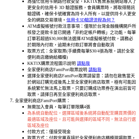
為強化信用卡網路付款安全，KKTIX售票系統網站導入了
更安全的信用卡 3D 驗證服務，會員購票時，將取得簡訊
驗證碼，確保卡號確實為持卡人所有，以提供持卡人更安
全的網路交易環境。
信用卡3D驗證流程為何？
ATM虛擬帳號付款注意事項：僅限於台灣金融機構開戶所
核發之提款卡並已開通「非約定帳戶轉帳」之功能，每筆
訂單若超過$30,000無法選擇ATM虛擬帳號付款，請務必
於期限內付款，逾期未付款訂單將會自動取消
取票方式：全家取票(手續費每筆$30/4張為限，請於全家
便利商店繳納給櫃檯)
KKTIX購票流程圖示說明
請點我
全家便利商店FamiPort取票說明
請點我
選擇全家便利商店FamiPort取票請留意：請勿在啟售當天
於網站訂購完成後馬上至全家便利商店取票，極有可能因
系統繁忙無法馬上取票，只要訂購成功票券在演出前皆可
取票，請擇日再至全家便利商店取票。
全家便利商店FamiPort購票：
無需加入會員，每筆訂單限購4張
為系統自動配位，選擇區域後系統將自動配至購買票價的
最適區域及座位，且可能與選擇的區域不同，無法自行選
區域及座位
付款方式：僅接受現金
取票方式：付款完畢直接於全家便利商店櫃檯現場取票，