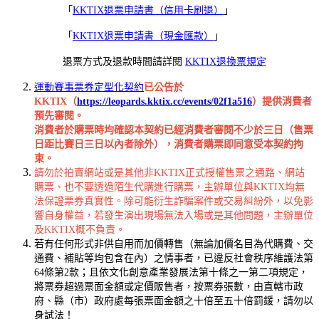
「
KKTIX退票申請書（信用卡刷退）
」
「
KKTIX退票申請書（現金匯款）
」
退票方式及退款時間請詳閱
KKTIX退換票規定
運動賽事票券定型化契約
已公告於
KKTIX（
https://leopards.kktix.cc/events/02f1a516
）提供消費者
預先審閱。
消費者於購票時均確認本契約已經消費者審閱不少於三日（售票
日距比賽日三日以內者除外），消費者購票即同意受本契約拘
束。
請勿於拍賣網站或是其他非KKTIX正式授權售票之通路、網站
購票、也不要透過陌生代購進行購票，主辦單位與KKTIX均無
法保證票券真實性。除可能衍生詐騙案件或交易糾紛外，以免影
響自身權益，若發生演出現場無法入場或是其他問題，主辦單位
及KKTIX概不負責。
若有任何形式非供自用而加價轉售（無論加價名目為代購費、交
通費、補貼等均包含在內）之情事者，已違反社會秩序維護法第
64條第2款；且依文化創意產業發展法第十條之一第二項規定，
將票券超過票面金額或定價販售者，按票券張數，由直轄市政
府、縣（市）政府處每張票面金額之十倍至五十倍罰鍰，請勿以
身試法！