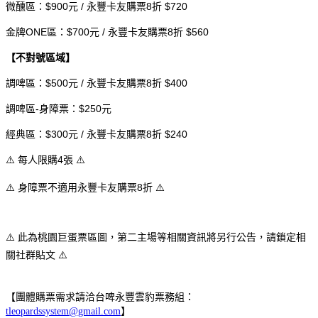
微醺區：$900元 / 永豐卡友購票8折 $720
金牌ONE區：$700元 / 永豐卡友購票8折 $560
【不對號區域】
調啤區：$500元 / 永豐卡友購票8折 $400
調啤區-身障票：$250元
經典區：$300元 / 永豐卡友購票8折 $240
每人限購4張
⚠
⚠
身障票不適用永豐
卡友購票
8折
⚠
⚠
⚠️ 此為桃園巨蛋票區圖，第二主場等相關資訊將另行公告，請鎖定相
關社群貼文 ⚠️
【團體購票需求請洽台啤永豐雲豹票務組：
tleopardssystem@gmail.com
】