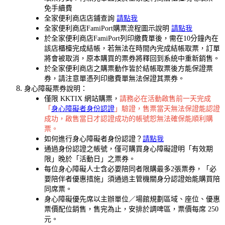
免手續費
全家便利商店店鋪查詢
請點我
全家便利商店FamiPort購票流程圖示說明
請點我
於全家便利商店FamiPort列印繳費單後，需在10分鐘內在
該店櫃檯完成結帳，若無法在時間內完成結帳取票，訂單
將會被取消，原本購買的票券將釋回到系統中重新銷售。
於全家便利商店之購票動作皆於結帳取票後方能保證票
券，請注意單憑列印繳費單無法保證其票券。
身心障礙票券說明：
僅限 KKTIX 網站購票，
請務必在活動啟售前一天完成
「
身心障礙者身份認證
」驗證，售票當天無法保證能認證
成功，啟售當日才認證成功的帳號恕無法確保能順利購
票。
如何進行身心障礙者身份認證？
請點我
通過身份認證之帳號，僅可購買身心障礙證明「有效期
限」晚於「活動日」之票券。
每位身心障礙人士含必要陪同者限購最多2張票券，「必
要陪伴者優惠措施」須通過主管機關身分認證始能購買陪
同席票。
身心障礙優先席以主辦單位／場館規劃區域、座位、優惠
票價配位銷售，售完為止，安排於調啤區，票價每席 250
元。