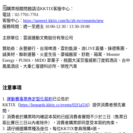
🗒
購票相關問題請洽KKTIX客服中心：
電話：02-7701-7761
客服中心：
https://support.kktix.com/hc/zh-tw/requests/new
服務時間：週一至週五 10:00-12:30 / 13:30-19:00
主辦單位：雲諾運動文教股份有限公司
贊助商：永豐銀行、台灣啤酒、雲豹能源、浪LIVE直播、錸德集團、
誠美材、聯新運醫、火星生技、康福搬家、舒跑、箱寓、Monster
Energy、PUMA、MIDO 翠菓子、桃園大溪笠復威斯汀度假酒店、台中
鳳凰酒店、大重仁復健科診所、榮陞汽車
注意事項
1.
運動賽事票券定型化契約
已公告於
KKTIX（
https://leopards.kktix.cc/events/02f1a516
）提供消費者預先審
閱。
2. 消費者於購票時均確認本契約已經消費者審閱不少於三日（售票日
距比賽日三日以內者除外），消費者購票即同意受本契約拘束。
3. 請仔細選購票種及座位，每位KKTIX會員限購4張。