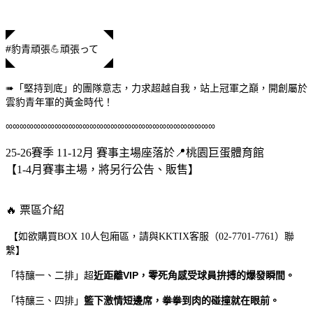
◤ ◥
#
豹青頑張
💪
頑張って
◣
◢
「堅持到底」的團隊意志，力求超越自我，站上冠軍之巔，開創屬於
➠
雲豹青年軍的黃金時代！
∞∞∞∞∞∞∞∞∞∞∞∞∞∞∞∞∞∞∞∞∞∞∞∞∞∞∞∞∞∞
25-26賽季 11-12月 賽事主場座落於📍桃園巨蛋體育館
【1-4月賽事主場，將另行公告、販售】
🔥 票區介紹
【如欲購買BOX 10人包廂區，請與KKTIX客服（02-7701-7761）聯
繫】
「特釀一、二排」超
近距離VIP，零死角感受球員拚搏的爆發瞬間。
「特釀三、四排」
籃下激情短邊席，拳拳到肉的碰撞就在眼前。