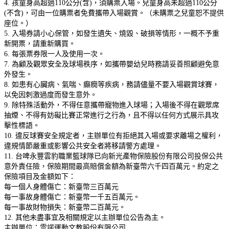
4. 孩童身高超過110公分(含)，須購票入場。兒童身高未超過110公分
(不含)，可由一位購票者免費攜帶入場觀賞。（未購票之兒童恕不提供
座位。）
5. 入場券請小心保管，如發生遺失、燒毀、破損等情形，一概不予重
新開票，請重新購買。
6. 每張票券限一人及使用一次。
7. 為顧及觀眾安全及球場秩序，如攜帶嬰幼兒時務請妥善照顧避免意
外發生。
8. 如患有心臟病、氣喘、癲癇等疾病，務請儘量不要入場觀賞球賽，
以免因刺激過度而發生意外。
9. 除特殊活動外，不得任意攜帶寵物進入球場；入場後不得在觀眾席
抽煙、不得有妨礙比賽正常進行之行為，且不得以任何方式展示具攻
擊性標語。
10. 違反球賽安全規定者，主辦單位有拒絕其入場或要求離場之權利，
違規情節嚴重或影響公共安全者將移請警方處理。
11. 台啤永豐雲豹職業籃球隊已向新光產物保險股份有限公司投保公共
意外責任險，保險期間最高賠償金額為新臺幣六千四百萬元。約定之
保險項目及金額如下：
每一個人身體傷亡：新臺幣三百萬元
每一事故身體傷亡：新臺幣一千五百萬元。
每一事故財物損失：新臺幣二百萬元。
12. 其他未盡事宜及相關規定以主辦單位公告為主。
主辦單位：雲諾運動文教股份有限公司