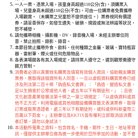
一人一票、憑票入場，
孩童身高超過110公分(含)，須購票入
場。兒童身高未超過110公分(不含)，可由一位購票者免費攜帶
入場觀賞。（未購票之兒童恕不提供座位。）
票券視同有價證
券，請妥善保存，如發生遺失、破損、燒毀或無法辨識等狀況，
恕不補發。
請勿攜帶相機、攝影機、DV、錄音機入場，未經主辦單位同
意，禁止拍照、錄影、錄音。
本節目禁止攜帶外食、飲料、任何種類之金屬、玻璃、寶特瓶容
器、雷射筆、煙火或任何危險物品。
各表演場館各有其入場規定，請持票人遵守之，遲到觀眾需遵守
館方管制。
消費者必須以真實姓名購票及填寫有效個人資訊，協助親友購買
票券，應取得該個資所有人同意，一旦以虛假資料購買票券已經
涉及刑法第二百十條「偽造私文書罪」：「偽造、變造私文書，
足以生損害於公眾或他人者，處五年以下有期徒刑。」 ；且依
文化創意產業發展法第十條之一第三項規定：「以虛偽資料或其
他不正方式，利用電腦或其他相關設備購買藝文表演票券，取得
訂票或取票憑證者，處三年以下有期徒刑，或科或併科新臺幣三
百萬以下罰金。」主辦單位及KKTIX皆有權利立即取消該消費
者訂單，請勿以身試法！
本活動所蒐集之資料，包含姓名、手機、郵件、生日、地址等資
訊，僅提供主辦單位做為進一步使用於您所參加的活動，並不會