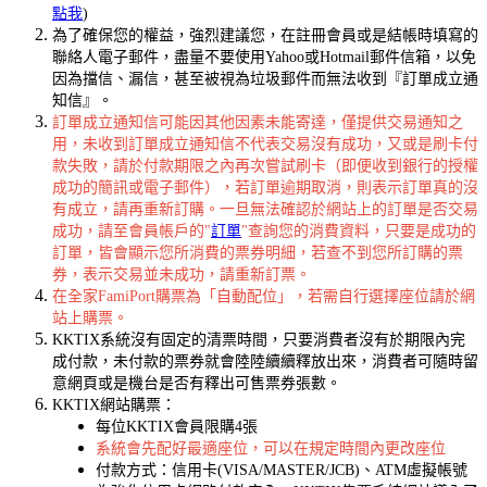
點我
)
為了確保您的權益，強烈建議您，在註冊會員或是結帳時填寫的
聯絡人電子郵件，盡量不要使用Yahoo或Hotmail郵件信箱，以免
因為擋信、漏信，甚至被視為垃圾郵件而無法收到『訂單成立通
知信』。
訂單成立通知信可能因其他因素未能寄達，僅提供交易通知之
用，未收到訂單成立通知信不代表交易沒有成功，又或是刷卡付
款失敗，請於付款期限之內再次嘗試刷卡（即便收到銀行的授權
成功的簡訊或電子郵件），若訂單逾期取消，則表示訂單真的沒
有成立，請再重新訂購。一旦無法確認於網站上的訂單是否交易
成功，請至會員帳戶的"
訂單
"查詢您的消費資料，只要是成功的
訂單，皆會顯示您所消費的票券明細，若查不到您所訂購的票
券，表示交易並未成功，請重新訂票。
在全家FamiPort購票為「自動配位」，若需自行選擇座位請於網
站上購票。
KKTIX系統沒有固定的清票時間，只要消費者沒有於期限內完
成付款，未付款的票券就會陸陸續續釋放出來，消費者可隨時留
意網頁或是機台是否有釋出可售票券張數。
KKTIX網站購票：
每位KKTIX會員限購4張
系統會先配好最適座位，可以在規定時間內更改座位
付款方式：信用卡(VISA/MASTER/JCB)、ATM虛擬帳號