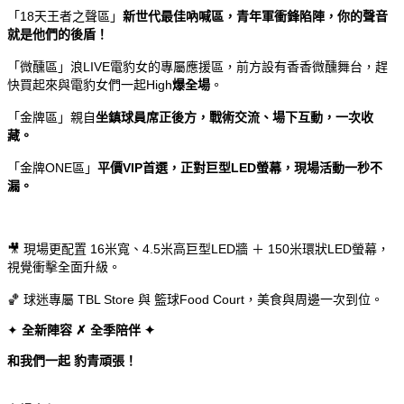
「18天王者之聲區」
新世代最佳吶喊區，青年軍衝鋒陷陣，你的聲音
就是他們的後盾！
「微醺區」浪LIVE電豹女的專屬應援區，前方設有香香微醺舞台，趕
快買起來與電豹女們一起
High
爆全場
。
「金牌區」親自
坐鎮球員席正後方，戰術交流、場下互動，一次收
藏。
「金牌ONE區」
平價VIP首選，正對巨型LED螢幕，現場活動一秒不
漏。
🎥
現場更配置 16米寬、4.5米高巨型LED牆 ＋ 150米環狀LED螢幕，
視覺衝擊全面升級。
🏀
球迷專屬 TBL Store 與 籃球Food Court，美食與周邊一次到位。
全新陣容
全季陪伴
✦
✗
✦
和我們一起
豹青頑張！