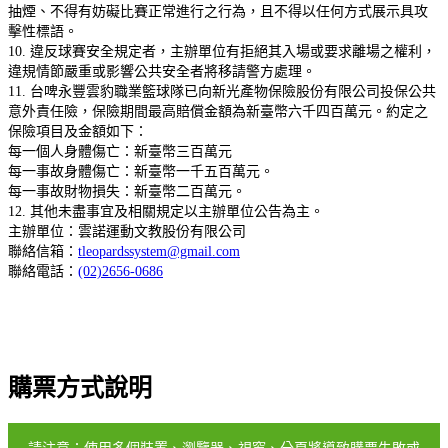
抽煙、不得有妨礙比賽正常進行之行為，且不得以任何方式展示具攻
擊性標語。
10. 違反球賽安全規定者，主辦單位有拒絕其入場或要求離場之權利，
違規情節嚴重或影響公共安全者將移請警方處理。
11. 台啤永豐雲豹職業籃球隊已向新光產物保險股份有限公司投保公共
意外責任險，保險期間最高賠償金額為新臺幣六千四百萬元。約定之
保險項目及金額如下：
每一個人身體傷亡：新臺幣三百萬元
每一事故身體傷亡：新臺幣一千五百萬元。
每一事故財物損失：新臺幣二百萬元。
12. 其他未盡事宜及相關規定以主辦單位公告為主。
主辦單位：雲諾運動文教股份有限公司
聯絡信箱：
tleopardssystem@gmail.com
聯絡電話：
(02)2656-0686
購票方式說明