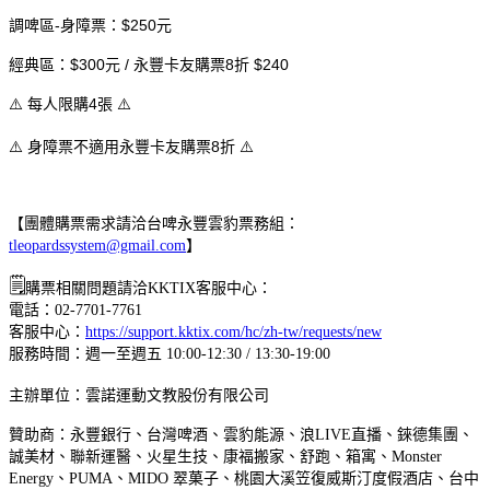
調啤區-身障票：$250元
經典區：$300元 / 永豐卡友購票8折 $240
每人限購4張
⚠
⚠
身障票不適用永豐
卡友購票
8折
⚠
⚠
【團體購票需求請洽台啤永豐雲豹票務組：
tleopardssystem@gmail.com
】
🗒
購票相關問題請洽KKTIX客服中心：
電話：02-7701-7761
客服中心：
https://support.kktix.com/hc/zh-tw/requests/new
服務時間：週一至週五 10:00-12:30 / 13:30-19:00
主辦單位：雲諾運動文教股份有限公司
贊助商：永豐銀行、台灣啤酒、雲豹能源、浪LIVE直播、錸德集團、
誠美材、聯新運醫、火星生技、康福搬家、舒跑、箱寓、Monster
Energy、PUMA、MIDO 翠菓子、桃園大溪笠復威斯汀度假酒店、台中