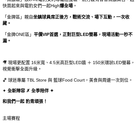
快買起來與電豹女們一起
High
爆全場
。
「金牌區」親自
坐鎮球員席正後方，戰術交流、場下互動，一次收
藏。
「金牌ONE區」
平價VIP首選，正對巨型LED螢幕，現場活動一秒不
漏。
🎥
現場更配置 16米寬、4.5米高巨型LED牆 ＋ 150米環狀LED螢幕，
視覺衝擊全面升級。
🏀
球迷專屬 TBL Store 與 籃球Food Court，美食與周邊一次到位。
全新陣容
全季陪伴
✦
✗
✦
和我們一起
豹青頑張！
主場賽程