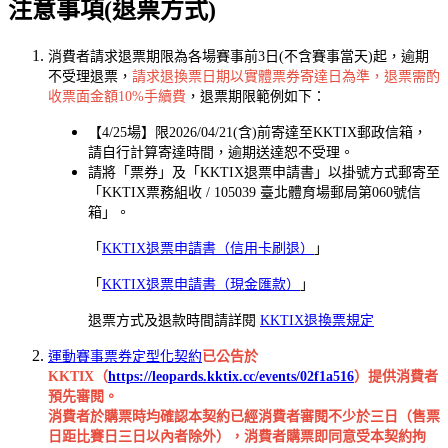
注意事項(退票方式)
消費者請求退票期限為各場賽事前3日(不含賽事當天)起，逾期
不受理退票，
請求退換票日期以實體票券寄達日為準，退票需酌
收票面金額10%手續費
，退票期限範例如下：
【4/25場】限2026/04/21(含)前寄達至KKTIX郵政信箱，
請自行計算寄達時間，逾期送達恕不受理。
請將「票券」及「KKTIX退票申請書」以掛號方式郵寄至
「KKTIX票務組收 / 105039 臺北體育場郵局第060號信
箱」。
「
KKTIX退票申請書（信用卡刷退）
」
「
KKTIX退票申請書（現金匯款）
」
退票方式及退款時間請詳閱
KKTIX退換票規定
運動賽事票券定型化契約
已公告於
KKTIX（
https://leopards.kktix.cc/events/02f1a516
）提供消費者
預先審閱。
消費者於購票時均確認本契約已經消費者審閱不少於三日（售票
日距比賽日三日以內者除外），消費者購票即同意受本契約拘