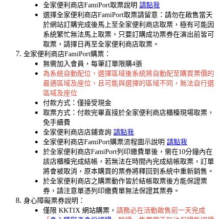
全家便利商店FamiPort取票說明
請點我
選擇全家便利商店FamiPort取票請留意：請勿在啟售當天
於網站訂購完成後馬上至全家便利商店取票，極有可能因
系統繁忙無法馬上取票，只要訂購成功票券在演出前皆可
取票，請擇日再至全家便利商店取票。
全家便利商店FamiPort購票：
無需加入會員，每筆訂單限購4張
為系統自動配位，選擇區域後系統將自動配至購買票價的
最適區域及座位，且可能與選擇的區域不同，無法自行選
區域及座位
付款方式：僅接受現金
取票方式：付款完畢直接於全家便利商店櫃檯現場取票，
免手續費
全家便利商店店鋪查詢
請點我
全家便利商店FamiPort購票流程圖示說明
請點我
於全家便利商店FamiPort列印繳費單後，需在10分鐘內在
該店櫃檯完成結帳，若無法在時間內完成結帳取票，訂單
將會被取消，原本購買的票券將釋回到系統中重新銷售。
於全家便利商店之購票動作皆於結帳取票後方能保證票
券，請注意單憑列印繳費單無法保證其票券。
身心障礙票券說明：
僅限 KKTIX 網站購票，
請務必在活動啟售前一天完成