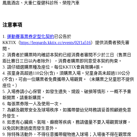
鳳凰酒店、大重仁復健科診所、榮陞汽車
注意事項
1.
運動賽事票券定型化契約
已公告於
KKTIX（
https://leopards.kktix.cc/events/02f1a516
）提供消費者預先審
閱。
2. 消費者於購票時均確認本契約已經消費者審閱不少於三日（售票日
距比賽日三日以內者除外），消費者購票即同意受本契約拘束。
3. 請仔細選購票種及座位，每位KKTIX會員限購4張。
4. 孩童身高超過110公分(含)，須購票入場。兒童身高未超過110公分
(不含)，可由一位購票者免費攜帶入場觀賞。（未購票之兒童恕不提供
座位。）
5. 入場券請小心保管，如發生遺失、燒毀、破損等情形，一概不予重
新開票，請重新購買。
6. 每張票券限一人及使用一次。
7. 為顧及觀眾安全及球場秩序，如攜帶嬰幼兒時務請妥善照顧避免意
外發生。
8. 如患有心臟病、氣喘、癲癇等疾病，務請儘量不要入場觀賞球賽，
以免因刺激過度而發生意外。
9. 除特殊活動外，不得任意攜帶寵物進入球場；入場後不得在觀眾席