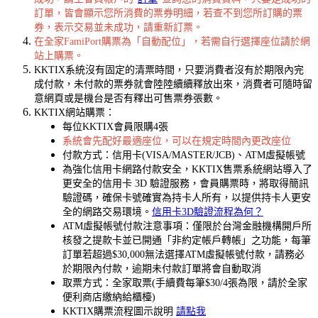
訂單，皆會顯示您所消費的票券明細，若查不到您所訂購的票
券，表示交易並未成功，請重新訂票。
在全家FamiPort購票為「自動配位」，若需自行選擇座位請於網
站上購票。
KKTIX系統沒有固定的清票時間，只要消費者沒有於期限內完
成付款，未付款的票券就會陸陸續續釋放出來，消費者可隨時留
意網頁或是機台是否有釋出可售票券張數。
KKTIX網站購票：
每位KKTIX會員限購4張
系統會先配好最適座位，可以在規定時間內更改座位
付款方式：信用卡(VISA/MASTER/JCB)、ATM虛擬帳號
為強化信用卡網路付款安全，KKTIX售票系統網站導入了
更安全的信用卡 3D 驗證服務，會員購票時，將取得簡訊
驗證碼，確保卡號確實為持卡人所有，以提供持卡人更安
全的網路交易環境。
信用卡3D驗證流程為何？
ATM虛擬帳號付款注意事項：僅限於台灣金融機構開戶所
核發之提款卡並已開通「非約定帳戶轉帳」之功能，每筆
訂單若超過$30,000無法選擇ATM虛擬帳號付款，請務必
於期限內付款，逾期未付款訂單將會自動取消
取票方式：全家取票(手續費每筆$30/4張為限，請於全家
便利商店繳納給櫃檯)
KKTIX購票流程圖示說明
請點我