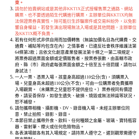
束。
請勿於拍賣網站或是其他非KKTIX正式授權售票之通路、網站
購票、也不要透過陌生代購進行購票，主辦單位與KKTIX均無
法保證票券真實性。除可能衍生詐騙案件或交易糾紛外，以免影
響自身權益，若發生演出現場無法入場或是其他問題，主辦單位
及KKTIX概不負責。
若有任何形式非供自用而加價轉售（無論加價名目為代購費、交
通費、補貼等均包含在內）之情事者，已違反社會秩序維護法第
64條第2款；且依文化創意產業發展法第十條之一第二項規定，
將票券超過票面金額或定價販售者，按票券張數，由直轄市政
府、縣（市）政府處每張票面金額之十倍至五十倍罰鍰，請勿以
身試法！
一人一票、憑票入場，
孩童身高超過110公分(含)，須購票入
場。兒童身高未超過110公分(不含)，可由一位購票者免費攜帶
入場觀賞。（未購票之兒童恕不提供座位。）
票券視同有價證
券，請妥善保存，如發生遺失、破損、燒毀或無法辨識等狀況，
恕不補發。
請勿攜帶相機、攝影機、DV、錄音機入場，未經主辦單位同
意，禁止拍照、錄影、錄音。
本節目禁止攜帶外食、飲料、任何種類之金屬、玻璃、寶特瓶容
器、雷射筆、煙火或任何危險物品。
各表演場館各有其入場規定，請持票人遵守之，遲到觀眾需遵守