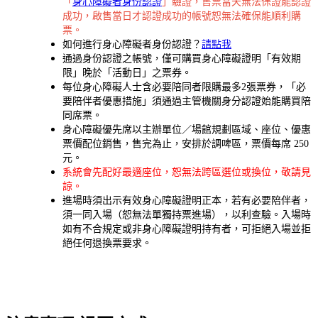
「
身心障礙者身份認證
」驗證，售票當天無法保證能認證
成功，啟售當日才認證成功的帳號恕無法確保能順利購
票。
如何進行身心障礙者身份認證？
請點我
通過身份認證之帳號，僅可購買身心障礙證明「有效期
限」晚於「活動日」之票券。
每位身心障礙人士含必要陪同者限購最多2張票券，「必
要陪伴者優惠措施」須通過主管機關身分認證始能購買陪
同席票。
身心障礙優先席以主辦單位／場館規劃區域、座位、優惠
票價配位銷售，售完為止，安排於調啤區，票價每席 250
元。
系統會先配好最適座位，恕無法跨區選位或換位，敬請見
諒。
進場時須出示有效身心障礙證明正本，若有必要陪伴者，
須一同入場（恕無法單獨持票進場），以利查驗。入場時
如有不合規定或非身心障礙證明持有者，可拒絕入場並拒
絕任何退換票要求。