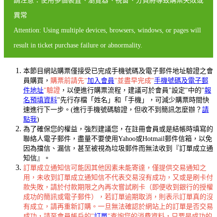
請注意：使用多個裝置、瀏覽器、視窗、分頁將導致購票失敗或
異常
Attention: Using multiple devices, browsers, windows, or pages will
result in ticket purchase failure or abnormality.
本節目網站購票僅接受已完成手機號碼及電子郵件地址驗證之會
員購買，
購票前請先"
加入會員
"並盡早完成"
手機號碼及電子郵
件地址
"驗證
，以便進行購票流程，建議可於會員"設定"中的"
報
名預填資料
"先行存檔「姓名」和「手機」，可減少購票時間快
速進行下一步。(進行手機號碼驗證，但收不到簡訊怎麼辦？
請
點我
)
為了確保您的權益，強烈建議您，在註冊會員或是結帳時填寫的
聯絡人電子郵件，盡量不要使用Yahoo或Hotmail郵件信箱，以免
因為擋信、漏信，甚至被視為垃圾郵件而無法收到『訂單成立通
知信』。
訂單成立通知信可能因其他因素未能寄達，僅提供交易通知之
用，未收到訂單成立通知信不代表交易沒有成功，又或是刷卡付
款失敗，請於付款期限之內再次嘗試刷卡（即便收到銀行的授權
成功的簡訊或電子郵件），若訂單逾期取消，則表示訂單真的沒
有成立，請再重新訂購。一旦無法確認於網站上的訂單是否交易
成功，請至會員帳戶的"
訂單
"查詢您的消費資料，只要是成功的