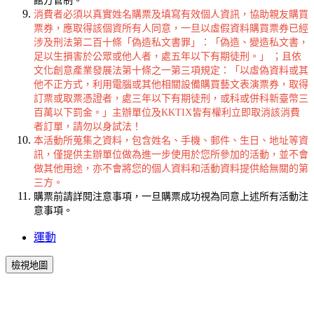
館方管制。
消費者必須以真實姓名購票及填寫有效個人資訊，協助親友購買
票券，應取得該個資所有人同意，一旦以虛假資料購買票券已經
涉及刑法第二百十條「偽造私文書罪」：「偽造、變造私文書，
足以生損害於公眾或他人者，處五年以下有期徒刑。」 ；且依
文化創意產業發展法第十條之一第三項規定：「以虛偽資料或其
他不正方式，利用電腦或其他相關設備購買藝文表演票券，取得
訂票或取票憑證者，處三年以下有期徒刑，或科或併科新臺幣三
百萬以下罰金。」主辦單位及KKTIX皆有權利立即取消該消費
者訂單，請勿以身試法！
本活動所蒐集之資料，包含姓名、手機、郵件、生日、地址等資
訊，僅提供主辦單位做為進一步使用於您所參加的活動，並不會
做其他用途，亦不會將您的個人資料和活動資料提供給無關的第
三方。
購票前請詳閱注意事項，一旦購票成功視為同意上述所有活動注
意事項。
運動
檢視地圖