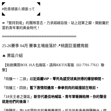
◤ ◥
#
豹青頑張
💪
頑張って
◣
◢
「堅持到底」的團隊意志，力求超越自我，站上冠軍之巔，開創屬於
➠
雲豹青年軍的黃金時代！
∞∞∞∞∞∞∞∞∞∞∞∞∞∞∞∞∞∞∞∞∞∞∞∞∞∞∞∞∞∞
25-26賽季 04月 賽事主場座落於📍桃園巨蛋體育館
🔥 票區介紹
【如欲購買BOX 10人包廂區，請與KKTIX客服（02-7701-7761）聯
繫】
「特釀一、二排」超
近距離VIP，零死角感受球員拚搏的爆發瞬間。
「特釀三、四排」
籃下激情短邊席，拳拳到肉的碰撞就在眼前。
「18天王者之聲區」
新世代最佳吶喊區，青年軍衝鋒陷陣，你的聲音
就是他們的後盾！
「微醺區」浪LIVE電豹女的專屬應援區，前方設有香香微醺舞台，趕