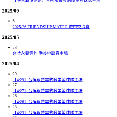
【季票原位保留】台啤永豐雲豹職業籃球隊主場
2025/09
6
2025-26 FRIENDSHIP MATCH 城市交流賽
2025/05
23
台啤永豐雲豹 季後挑戰賽主場
2025/04
29
【4/29】台啤永豐雲豹職業籃球隊主場
27
【4/27】台啤永豐雲豹職業籃球隊主場
26
【4/26】台啤永豐雲豹職業籃球隊主場
23
【4/23】台啤永豐雲豹職業籃球隊主場