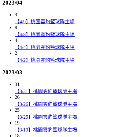
2023/04
9
【4/9】桃園雲豹籃球隊主場
8
【4/8】桃園雲豹籃球隊主場
4
【4/4】桃園雲豹籃球隊主場
2
【4/2】桃園雲豹籃球隊主場
2023/03
31
【3/31】桃園雲豹籃球隊主場
26
【3/26】桃園雲豹籃球隊主場
25
【3/25】桃園雲豹籃球隊主場
19
【3/19】桃園雲豹籃球隊主場
18