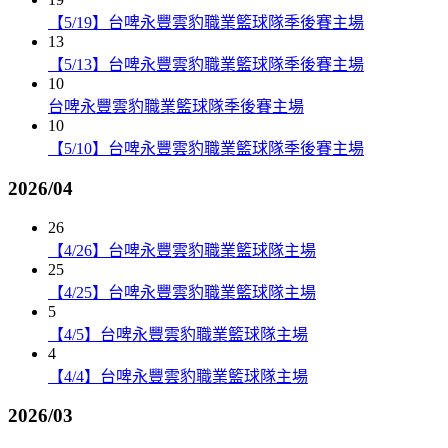
【5/19】台啤永豐雲豹職業籃球隊季後賽主場
13
【5/13】台啤永豐雲豹職業籃球隊季後賽主場
10
台啤永豐雲豹職業籃球隊季後賽主場
10
【5/10】台啤永豐雲豹職業籃球隊季後賽主場
2026/04
26
【4/26】台啤永豐雲豹職業籃球隊主場
25
【4/25】台啤永豐雲豹職業籃球隊主場
5
【4/5】台啤永豐雲豹職業籃球隊主場
4
【4/4】台啤永豐雲豹職業籃球隊主場
2026/03